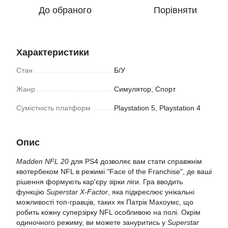
До обраного
Порівняти
Характеристики
Стан
Б/У
Жанр
Симулятор, Спорт
Сумістність платформ
Playstation 5, Playstation 4
Опис
Madden NFL 20
для PS4 дозволяє вам стати справжнім
квотербеком NFL в режимі "Face of the Franchise", де ваші
рішення формують кар'єру зірки ліги. Гра вводить
функцію
Superstar X-Factor
, яка підкреслює унікальні
можливості топ-гравців, таких як Патрік Махоумс, що
робить кожну суперзірку NFL особливою на полі. Окрім
одиночного режиму, ви можете зануритись у
Superstar