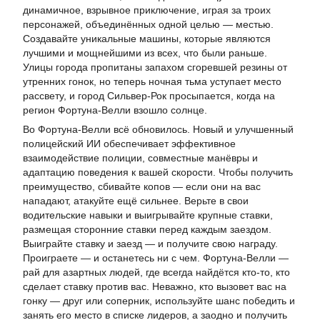
динамичное, взрывное приключение, играя за троих
персонажей, объединённых одной целью — местью.
Создавайте уникальные машины, которые являются
лучшими и мощнейшими из всех, что были раньше.
Улицы города пропитаны запахом сгоревшей резины от
утренних гонок, но теперь ночная тьма уступает место
рассвету, и город Сильвер-Рок просыпается, когда на
регион Фортуна-Велли взошло солнце.
Во Фортуна-Велли всё обновилось. Новый и улучшенный
полицейский ИИ обеспечивает эффективное
взаимодействие полиции, совместные манёвры и
адаптацию поведения к вашей скорости. Чтобы получить
преимущество, сбивайте копов — если они на вас
нападают, атакуйте ещё сильнее. Верьте в свои
водительские навыки и выигрывайте крупные ставки,
размещая сторонние ставки перед каждым заездом.
Выиграйте ставку и заезд — и получите свою награду.
Проиграете — и останетесь ни с чем. Фортуна-Велли —
рай для азартных людей, где всегда найдётся кто-то, кто
сделает ставку против вас. Неважно, кто вызовет вас на
гонку — друг или соперник, используйте шанс победить и
занять его место в списке лидеров, а заодно и получить