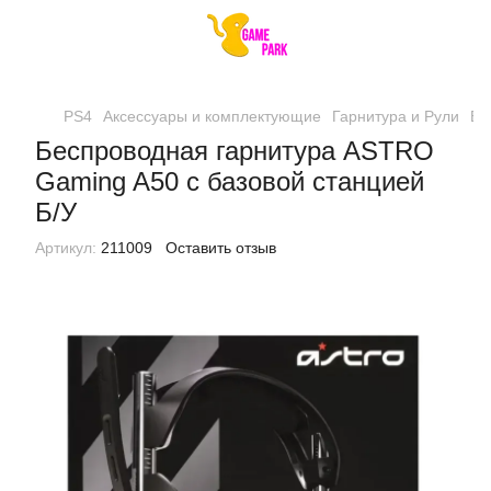
PS4
Аксессуары и комплектующие
Гарнитура и Рули
Бе
Беспроводная гарнитура ASTRO
Gaming A50 с базовой станцией
Б/У
Артикул:
211009
Оставить отзыв