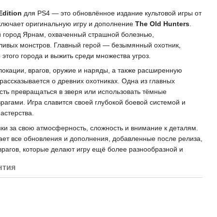
Edition
для PS4 — это обновлённое издание культовой игры от
включает оригинальную игру и дополнение
The Old Hunters
.
й город Ярнам, охваченный страшной болезнью,
ивых монстров. Главный герой — безымянный охотник,
этого города и выжить среди множества угроз.
локации, врагов, оружие и наряды, а также расширенную
рассказывается о древних охотниках. Одна из главных
ть превращаться в зверя или использовать тёмные
рагами. Игра славится своей глубокой боевой системой и
мастерства.
ки за свою атмосферность, сложность и внимание к деталям.
ет все обновления и дополнения, добавленные после релиза,
врагов, которые делают игру ещё более разнообразной и
нтия