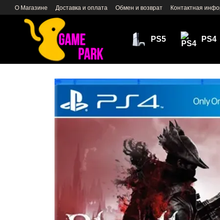
Перейти к основному контенту
О Магазине
Доставка и оплата
Обмен и возврат
Контактная инф
PS5
PS4