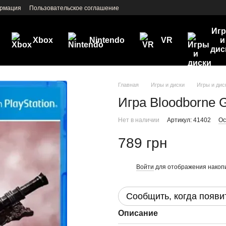
ормация
Пользовательское соглашение
Иг
Xbox
Nintendo
VR
и
дис
Главная
Игры и диски
Игры и дис
Игра Bloodborne G
Нет в наличии
Артикул: 41402
Ос
789 грн
Войти
для отображения накопи
%
Сообщить, когда появи
Описание