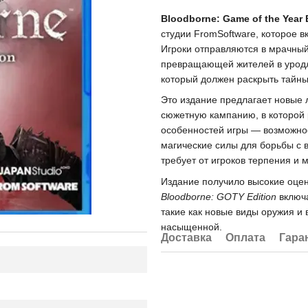
Bloodborne: Game of the Year 
студии FromSoftware, которое 
Игроки отправляются в мрачны
превращающей жителей в уродл
который должен раскрыть тайны 
Это издание предлагает новые 
сюжетную кампанию, в которой 
особенностей игры — возможнос
магические силы для борьбы с в
требует от игроков терпения и 
Издание получило высокие оцен
Bloodborne: GOTY Edition
включа
такие как новые виды оружия и 
насыщенной.
Доставка
Оплата
Гара