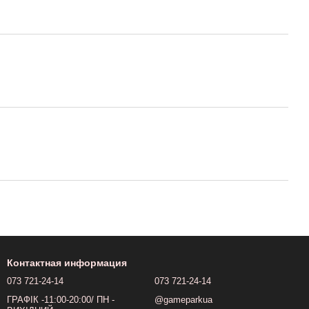
Контактная информация
073 721-24-14
073 721-24-14
ГРАФІК -11:00-20:00/ ПН -
@gameparkua