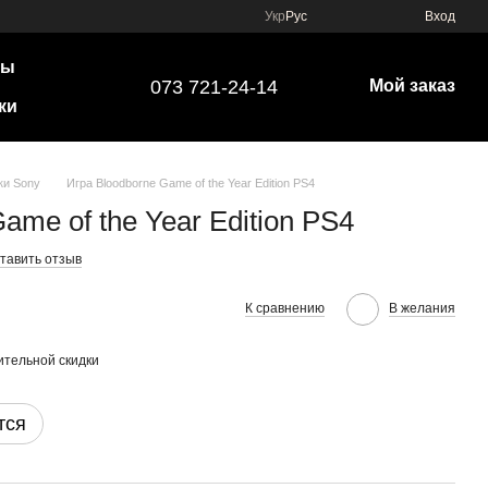
Укр
Рус
Вход
ры
073 721-24-14
Мой заказ
ки
ки Sony
Игра Bloodborne Game of the Year Edition PS4
ame of the Year Edition PS4
тавить отзыв
К сравнению
В желания
тельной скидки
тся