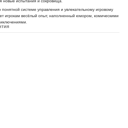
дя новые испытания и сокровища.
о понятной системе управления и увлекательному игровому
ет игрокам весёлый опыт, наполненный юмором, комическими
риключениями.
нтия