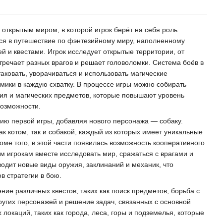
 открытым миром, в которой игрок берёт на себя роль
ся в путешествие по фэнтезийному миру, наполненному
й и квестами. Игрок исследует открытые территории, от
тречает разных врагов и решает головоломки. Система боёв в
аковать, уворачиваться и использовать магические
мики в каждую схватку. В процессе игры можно собирать
ия и магических предметов, которые повышают уровень
возможности.
ю первой игры, добавляя нового персонажа — собаку.
ак котом, так и собакой, каждый из которых имеет уникальные
оме того, в этой части появилась возможность кооперативного
м игрокам вместе исследовать мир, сражаться с врагами и
водит новые виды оружия, заклинаний и механик, что
в стратегии в бою.
ие различных квестов, таких как поиск предметов, борьба с
угих персонажей и решение задач, связанных с основной
 локаций, таких как города, леса, горы и подземелья, которые