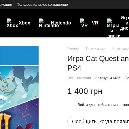
ормация
Пользовательское соглашение
Иг
Xbox
Nintendo
VR
и
дис
Главная
Игры и диски
Игры и дис
Игра Cat Quest a
PS4
Нет в наличии
Артикул: 41486
Ос
1 400 грн
Войти
для отображения накопи
%
Сообщить, когда появи