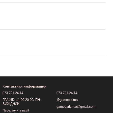
Контактная информация
073 721-24-14
073 721-24-14
ГРАФІК -11:00-20:00/ ПН -
@gameparkua
ВИХІДНИЙ
gameparkinua@gmail.com
Перезвонить вам?