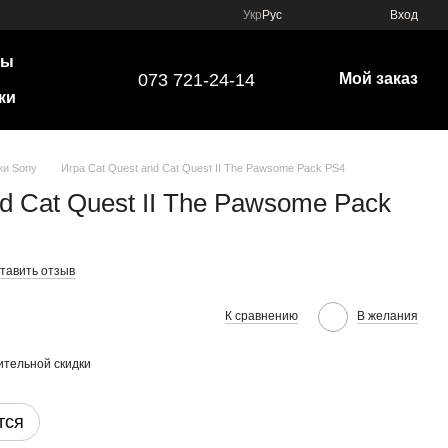
Укр
Рус
Вход
ры
073 721-24-14
Мой заказ
ки
ки Sony
Игра Cat Quest and Cat Quest II The Pawsome Pack PS4
nd Cat Quest II The Pawsome Pack
тавить отзыв
К сравнению
В желания
тельной скидки
тся