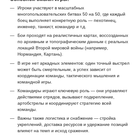
Игроки участвуют в масштабных
многопользовательских битвах 50 на 50, где каждый
боец выполняет конкретную роль — пехотинец,
инженер, танкист, командир и т.д.
Бои проходят на реалистичных картах, воссозданных
по архивным и топографическим данным с реальных
локаций Второй мировой войны (например,
Нормандия, Картань).
В игре нет аркадных элементов: один точный выстрел
может быть смертельным, а успех зависит от
координации команды, тактического мышления и
командной игры.
Командиры играют ключевую роль — они управляют
действиями отрядов, вызывают подкрепление,
артобстрелы и координируют стратегию всей
команды.
Важны также логистика и снабжение — стройка
укреплений, доставка ресурсов и удержание позиций
влияют на темп и исход сражения.