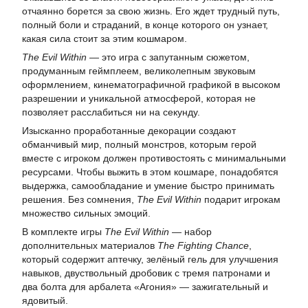
отчаянно борется за свою жизнь. Его ждет трудный путь,
полный боли и страданий, в конце которого он узнает,
какая сила стоит за этим кошмаром.
The Evil Within
— это игра с запутанным сюжетом,
продуманным геймплеем, великолепным звуковым
оформлением, кинематографичной графикой в высоком
разрешении и уникальной атмосферой, которая не
позволяет расслабиться ни на секунду.
Изысканно проработанные декорации создают
обманчивый мир, полный монстров, которым герой
вместе с игроком должен противостоять с минимальными
ресурсами. Чтобы выжить в этом кошмаре, понадобятся
выдержка, самообладание и умение быстро принимать
решения. Без сомнения,
The Evil Within
подарит игрокам
множество сильных эмоций.
В комплекте игры
The Evil Within
— набор
дополнительных материалов
The Fighting Chance
,
который содержит аптечку, зелёный гель для улучшения
навыков, двуствольный дробовик с тремя патронами и
два болта для арбалета «Агония» — зажигательный и
ядовитый.