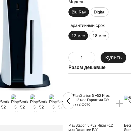
Модель
Blu Ray
Digital
Гарантийный срок
12 мес
18 мес
Купить
Разом дешевше
PlayStation 5 +52 Игры +12
Бес
мес Гарантии Б/У
Son