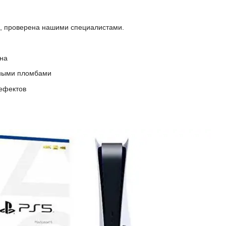
и, проверена нашими специалистами.
ана
йными пломбами
дефектов