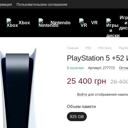
ормация
Пользовательское соглашение
Иг
Xbox
Nintendo
VR
и
дис
Главная
PS5
PS5 Sony
PlaySt
PlayStation 5 +52
В наличии
Артикул: 277772
Оста
25 400 грн
26 40
Войти
для отображения накопи
%
Объем памяти
825 GB