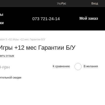
Укр
Рус
Вход
ры
073 721-24-14
Мой заказ
ки
ation 5 +52 Игры +12 мес Гарантии Б/У
 Игры +12 мес Гарантии Б/У
вить отзыв
0 грн
К сравнению
В желания
тельной скидки