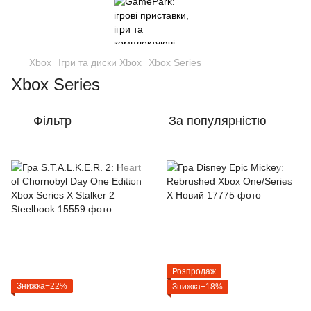
Xbox
Ігри та диски Xbox
Xbox Series
Xbox Series
Фільтр
За популярністю
Розпродаж
Знижка−22%
Знижка−18%