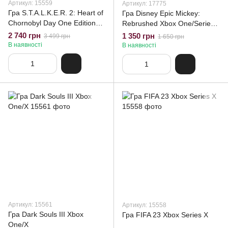
Артикул: 15559
Артикул: 17775
Гра S.T.A.L.K.E.R. 2: Heart of
Гра Disney Epic Mickey:
Chornobyl Day One Edition
Rebrushed Xbox One/Series
Xbox Series X Stalker 2
X Новий
2 740 грн
1 350 грн
3 499 грн
1 650 грн
Steelbook
В наявності
В наявності
Артикул: 15561
Артикул: 15558
Гра Dark Souls III Xbox
Гра FIFA 23 Xbox Series X
One/X