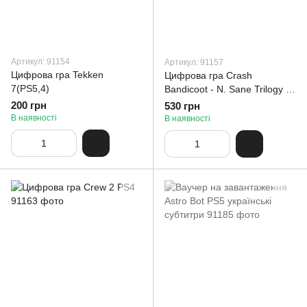
Артикул: 91154
Артикул: 91157
Цифрова гра Tekken
Цифрова гра Crash
7(PS5,4)
Bandicoot - N. Sane Trilogy +
CTR Nitro-Fueled - PS4, PS5
200 грн
530 грн
В наявності
В наявності