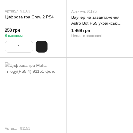
Артикул: 91163
Артикул: 91185
Цифрова гра Crew 2 PS4
Ваучер на завантаження
Astro Bot PS5 українські
субтитри
250 грн
1 469 грн
В наявності
Немає в наявності
Артикул: 91151