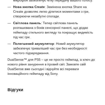
мікрофон забезпечує чітку передачу вашого голосу.
Нова кнопка Create
: Замінена кнопка Share на
Create дозволяє легко ділитися моментами з гри,
створюючи незабутні спогади.
Світлова панель
: Тепер світлова панель
розташована з боків сенсорної панелі, що додає
геймпаду стильного вигляду та покращує видимість
під час гри.
Полегшений акумулятор
: Новий акумулятор
забезпечує триваліший час гри без необхідності
частого підзаряджання.
DualSense™ для PS5 – це не просто геймпад, а ключ до
нового рівня занурення в ігровий світ. Замовте свій
DualSense вже сьогодні і відчуйте всі переваги
інноваційного геймпаду від Sony.
Відгуки