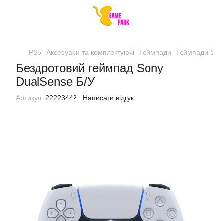
PS5
Аксесуари та комплектуючі
Геймпади
Геймпади So
Бездротовий геймпад Sony
DualSense Б/У
Артикул:
22223442
Написати відгук