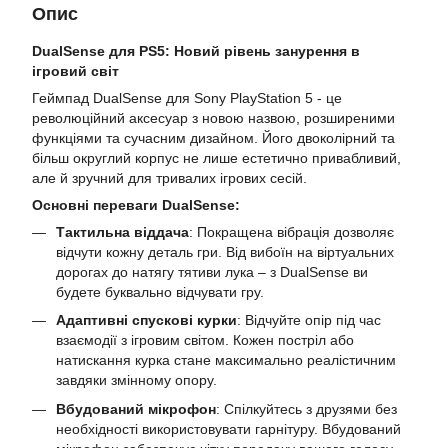
Опис
DualSense для PS5: Новий рівень занурення в
ігровий світ
Геймпад DualSense для Sony PlayStation 5 - це
революційний аксесуар з новою назвою, розширеними
функціями та сучасним дизайном. Його двоколірний та
більш округлий корпус не лише естетично привабливий,
але й зручний для тривалих ігрових сесій.
Основні переваги DualSense:
Тактильна віддача
: Покращена вібрація дозволяє
відчути кожну деталь гри. Від вибоїн на віртуальних
дорогах до натягу тятиви лука – з DualSense ви
будете буквально відчувати гру.
Адаптивні спускові курки
: Відчуйте опір під час
взаємодії з ігровим світом. Кожен постріл або
натискання курка стане максимально реалістичним
завдяки змінному опору.
Вбудований мікрофон
: Спілкуйтесь з друзями без
необхідності використовувати гарнітуру. Вбудований