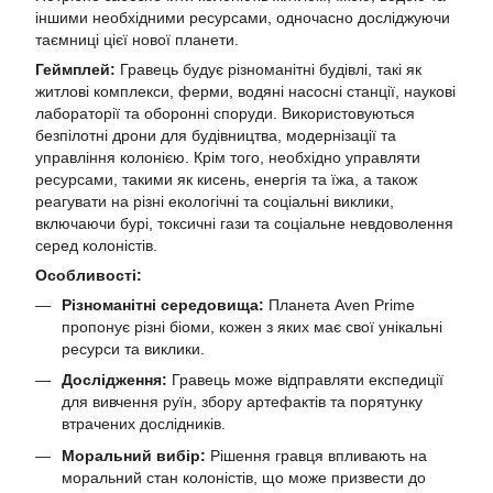
іншими необхідними ресурсами, одночасно досліджуючи
таємниці цієї нової планети.
Геймплей:
Гравець будує різноманітні будівлі, такі як
житлові комплекси, ферми, водяні насосні станції, наукові
лабораторії та оборонні споруди. Використовуються
безпілотні дрони для будівництва, модернізації та
управління колонією. Крім того, необхідно управляти
ресурсами, такими як кисень, енергія та їжа, а також
реагувати на різні екологічні та соціальні виклики,
включаючи бурі, токсичні гази та соціальне невдоволення
серед колоністів.
Особливості:
Різноманітні середовища:
Планета Aven Prime
пропонує різні біоми, кожен з яких має свої унікальні
ресурси та виклики.
Дослідження:
Гравець може відправляти експедиції
для вивчення руїн, збору артефактів та порятунку
втрачених дослідників.
Моральний вибір:
Рішення гравця впливають на
моральний стан колоністів, що може призвести до