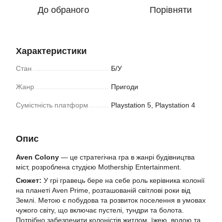
До обраного
Порівняти
Характеристики
Стан
Б/У
Жанр
Пригоди
Сумістність платформ
Playstation 5, Playstation 4
Опис
Aven Colony
— це стратегічна гра в жанрі будівництва
міст, розроблена студією Mothership Entertainment.
Сюжет:
У грі гравець бере на себе роль керівника колонії
на планеті Aven Prime, розташованій світлові роки від
Землі. Метою є побудова та розвиток поселення в умовах
чужого світу, що включає пустелі, тундри та болота.
Потрібно забезпечити колоністів житлом, їжею, водою та