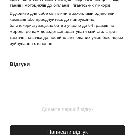
танків і мотоциклів до біпланів і гігантських лінкорів.
Відкрийте для себе світ війни в захопливій одиночній
кампанії або приєднуйтесь до напружених
багатокористувацьких битв з участю до 64 гравців по
мережі, де вам доведеться адаптувати свій стиль гри і
тактичні навички до постійно змінюваних умов бою через
руйнування оточення.
Відгуки
Додайте перший відгук
Написати відгук