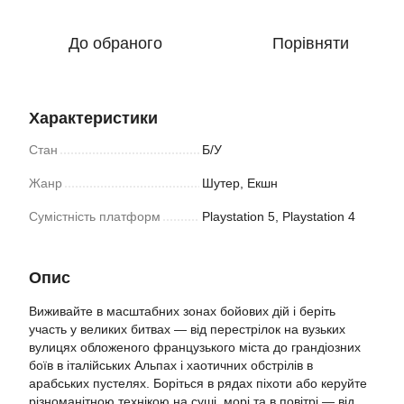
До обраного
Порівняти
Характеристики
Стан
Б/У
Жанр
Шутер, Екшн
Сумістність платформ
Playstation 5, Playstation 4
Опис
Виживайте в масштабних зонах бойових дій і беріть
участь у великих битвах — від перестрілок на вузьких
вулицях обложеного французького міста до грандіозних
боїв в італійських Альпах і хаотичних обстрілів в
арабських пустелях. Боріться в рядах піхоти або керуйте
різноманітною технікою на суші, морі та в повітрі — від