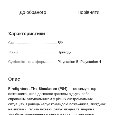
До обраного
Порівняти
Характеристики
Стан
Б/У
Жанр
Пригоди
Сумістність платформ
Playstation 5, Playstation 4
Опис
Firefighters: The Simulation (PS4)
— це симулятор
пожежника, який дозволяє гравцям відчути себе
справжнім рятувальником у різних екстремальних
ситуаціях. Гравець керує командою пожежників, виїжджає
на виклики, гасить пожежі, рятує людей та тварин і
запобігає поширенню вогню у містах, промислових