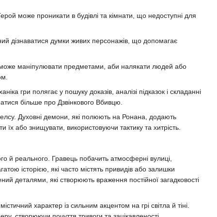
ерой може проникати в будівлі та кімнати, що недоступні для
ий дізнаватися думки живих персонажів, що допомагає
може маніпулювати предметами, аби налякати людей або
ом.
ніка гри полягає у пошуку доказів, аналізі підказок і складанні
натися більше про Дзвінкового Вбивцю.
телсу. Духовні демони, які полюють на Ронана, додають
и їх або знищувати, використовуючи тактику та хитрість.
ого й реального. Гравець побачить атмосферні вулиці,
гатою історією, які часто містять привидів або залишки
нений деталями, які створюють враження постійної загадковості
істичний характер із сильним акцентом на грі світла й тіні.
ру, створюючи почуття тривоги та зацікавленості.