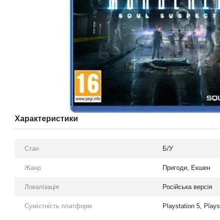
Характеристики
Стан
Б/У
Жанр
Пригоди, Екшен
Локалізація
Російська версія
Сумістність платформ
Playstation 5, Plays