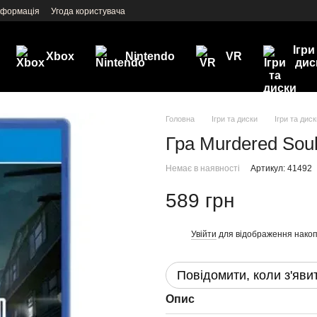
нформація
Угода користувача
Ігри
Xbox
Nintendo
VR
дис
Головна
Ігри та диски
Ігри та дис
Гра Murdered Sou
Немає в наявності
Артикул: 41492
589 грн
Увійти
для відображення накоп
%
Повідомити, коли з'яви
Опис