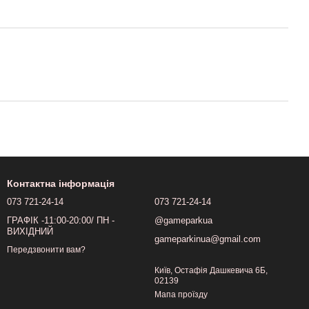
Контактна інформація
073 721-24-14
073 721-24-14
ГРАФІК -11:00-20:00/ ПН -
@gameparkua
ВИХІДНИЙ
gameparkinua@gmail.com
Передзвонити вам?
Київ, Остафія Дашкевича 6Б,
02139
Мапа проїзду