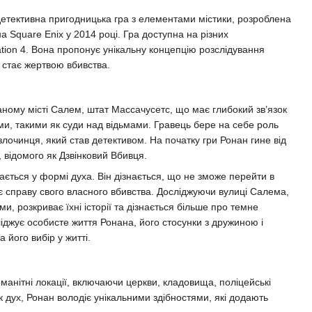
етективна пригодницька гра з елементами містики, розроблена
на Square Enix у 2014 році. Гра доступна на різних
ion 4. Вона пропонує унікальну концепцію розслідування
 стає жертвою вбивства.
аному місті Салем, штат Массачусетс, що має глибокий зв’язок
ми, такими як суди над відьмами. Гравець бере на себе роль
лочинця, який став детективом. На початку гри Ронан гине від
, відомого як Дзвінковий Вбивця.
ається у формі духа. Він дізнається, що не зможе перейти в
иє справу свого власного вбивства. Досліджуючи вулиці Салема,
и, розкриває їхні історії та дізнається більше про темне
іджує особисте життя Ронана, його стосунки з дружиною і
 його вибір у житті.
оманітні локації, включаючи церкви, кладовища, поліцейські
Як дух, Ронан володіє унікальними здібностями, які додають