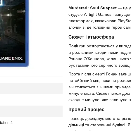
Murdered: Soul Suspect
— це д
студією Airtight Games і випуще
платформах, включаючи PlayStat
злочинів, де головний герой сам
Сюжет і атмосфера
Події гри розгортаються у вигад
із реальними історичними подія
Ронана О’Коннора, колишнього з
рук таємничого серійного вбивці
Проте після смерті Ронан залиш
потойбічний світ, поки не розкр
він стикається з іншими привидам
минуле міста. Сюжет також досл
складне минуле, яке вплинуло на
Ігровий процес
Гравець досліджує місто та різн
tation 4
дільниці та старовинні будівлі. 