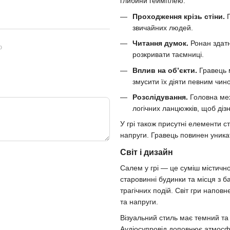
глибини геймплею:
Проходження крізь стіни.
Г
звичайних людей.
Читання думок.
Ронан здатн
ю
розкривати таємниці.
Вплив на об’єкти.
Гравець 
змусити їх діяти певним чин
Розслідування.
Головна меха
логічних ланцюжків, щоб діз
У грі також присутні елементи с
напруги. Гравець повинен уникат
Світ і дизайн
Салем у грі — це суміш містичн
старовинні будинки та місця з ба
трагічних подій. Світ гри напов
та напруги.
Візуальний стиль має темний та м
Аудіосупровід доповнює атмосфе