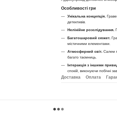
Особливості гри
Унікальна концепція.
Гравец
детективів.
Нелінійне розслідування.
Г
Багатошаровий сюжет.
Гра
містичними елементами.
Атмосферний світ.
Салем по
багато таємниць.
Інтеракція з іншими приви
спокій, виконуючи побічні за
Доставка
Оплата
Гара