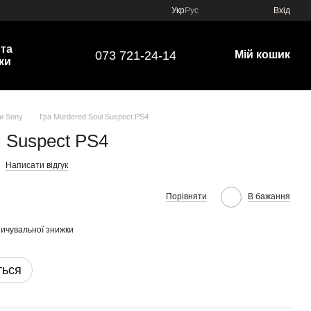
Укр
Рус
Вхід
 та
073 721-24-14
Мій кошик
ки
ки Sony
Гра Murdered Soul Suspect PS4
l Suspect PS4
Написати відгук
Порівняти
В бажання
ичувальної знижки
ться