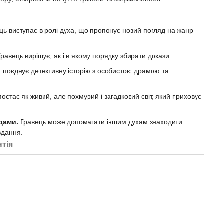
ь виступає в ролі духа, що пропонує новий погляд на жанр
равець вирішує, як і в якому порядку збирати докази.
 поєднує детективну історію з особистою драмою та
стає як живий, але похмурий і загадковий світ, який приховує
дами.
Гравець може допомагати іншим духам знаходити
вдання.
нтія