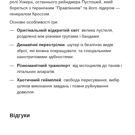
ролі Уокера, останнього рейнджера Пустошей, який
бореться з тиранічним "Правлінням" та його лідером —
генералом Кроссом.
Основні особливості гри:
Оригінальний відкритий світ
: велика пустеля,
розділена між різними групами і бандами.
Динамічні перестрілки
: шутер із безліччю видів
зброї, які можна покращувати, та спеціальними
нанотритовими здібностями.
Різноманітний транспорт
: від мотоциклів до танків і
літальних апаратів.
Хаотичний геймплей
: свобода пересування, вибір
шляхів виконання завдань і повне руйнування
довкілля.
Відгуки