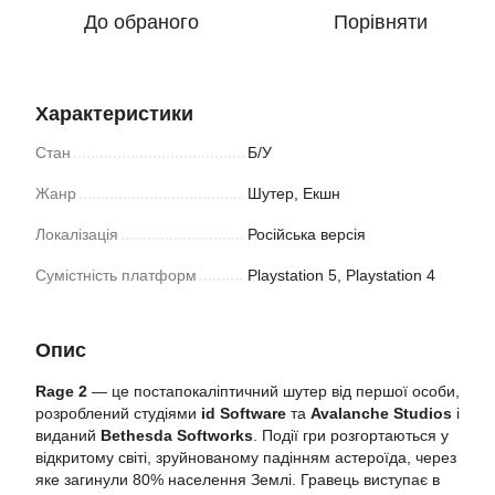
До обраного
Порівняти
Характеристики
Стан
Б/У
Жанр
Шутер, Екшн
Локалізація
Російська версія
Сумістність платформ
Playstation 5, Playstation 4
Опис
Rage 2
— це постапокаліптичний шутер від першої особи,
розроблений студіями
id Software
та
Avalanche Studios
і
виданий
Bethesda Softworks
. Події гри розгортаються у
відкритому світі, зруйнованому падінням астероїда, через
яке загинули 80% населення Землі. Гравець виступає в