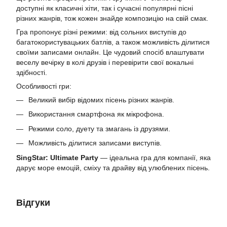
доступні як класичні хіти, так і сучасні популярні пісні
різних жанрів, тож кожен знайде композицію на свій смак.
Гра пропонує різні режими: від сольних виступів до
багатокористувацьких батлів, а також можливість ділитися
своїми записами онлайн. Це чудовий спосіб влаштувати
веселу вечірку в колі друзів і перевірити свої вокальні
здібності.
Особливості гри:
Великий вибір відомих пісень різних жанрів.
Використання смартфона як мікрофона.
Режими соло, дуету та змагань із друзями.
Можливість ділитися записами виступів.
SingStar: Ultimate Party
— ідеальна гра для компанії, яка
дарує море емоцій, сміху та драйву від улюблених пісень.
Відгуки