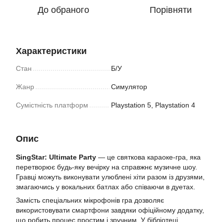
До обраного
Порівняти
Характеристики
Стан
Б/У
Жанр
Симулятор
Сумістність платформ
Playstation 5, Playstation 4
Опис
SingStar: Ultimate Party
— це святкова караоке-гра, яка
перетворює будь-яку вечірку на справжнє музичне шоу.
Гравці можуть виконувати улюблені хіти разом із друзями,
змагаючись у вокальних батлах або співаючи в дуетах.
Замість спеціальних мікрофонів гра дозволяє
використовувати смартфони завдяки офіційному додатку,
що робить процес простим і зручним. У бібліотеці