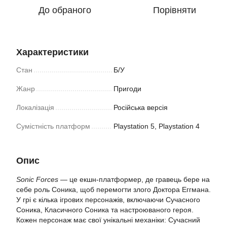
До обраного
Порівняти
Характеристики
Стан
Б/У
Жанр
Пригоди
Локалізація
Російська версія
Сумістність платформ
Playstation 5, Playstation 4
Опис
Sonic Forces
— це екшн-платформер, де гравець бере на
себе роль Соника, щоб перемогти злого Доктора Еггмана.
У грі є кілька ігрових персонажів, включаючи Сучасного
Соника, Класичного Соника та настроюваного героя.
Кожен персонаж має свої унікальні механіки: Сучасний