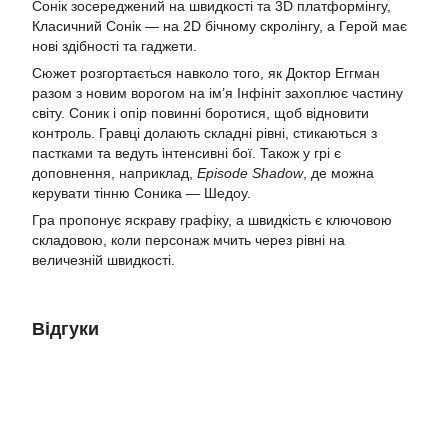
Сонік зосереджений на швидкості та 3D платформінгу,
Класичний Сонік — на 2D бічному скролінгу, а Герой має
нові здібності та гаджети.
Сюжет розгортається навколо того, як Доктор Еггман
разом з новим ворогом на ім’я Інфініт захоплює частину
світу. Соник і опір повинні боротися, щоб відновити
контроль. Гравці долають складні рівні, стикаються з
пастками та ведуть інтенсивні бої. Також у грі є
доповнення, наприклад,
Episode Shadow
, де можна
керувати тінню Соника — Шедоу.
Гра пропонує яскраву графіку, а швидкість є ключовою
складовою, коли персонаж мчить через рівні на
величезній швидкості.
Відгуки