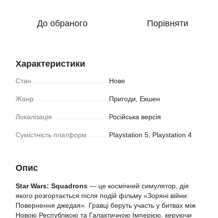
До обраного
Порівняти
Характеристики
Стан
Нове
Жанр
Пригоди, Екшен
Локалізація
Російська версія
Сумістність платформ
Playstation 5, Playstation 4
Опис
Star Wars: Squadrons
— це космічний симулятор, дія
якого розгортається після подій фільму «Зоряні війни:
Повернення джедая». Гравці беруть участь у битвах між
Новою Республікою та Галактичною Імперією, керуючи