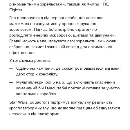
різноманітними зорельотами, такими як X-wing і TIE
Fighter.
Гра пропонує вид від першої особи, що дозволяє
максимально зануритися у процес керування
зорельотом. Під час боїв потрібно стратегічно
розподіляти енергію між зброєю, щитами та двигунами.
Гравці можуть налаштовувати свої зорельоти, змінюючи
озброєння, захист і зовнішній вигляд для оптимальної
ефективності.
У грі є кілька режимів:
Одиночна кампанія, де сюжет розповідається від імені
двох сторін конфлікту.
Мультиплеєрні бої 5 на 5, що включають класичний
командний бій і масштабні поетапні сутички за участю
капітальних кораблів.
Star Wars: Squadrons підтримує віртуальну реальність і
кросплатформну гру, що дозволяє гравцям об’єднуватися
незалежно від платформи.