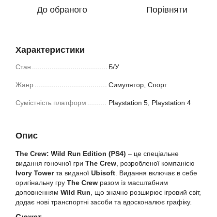
До обраного
Порівняти
Характеристики
Стан
Б/У
Жанр
Симулятор, Спорт
Сумістність платформ
Playstation 5, Playstation 4
Опис
The Crew: Wild Run Edition (PS4)
– це спеціальне
видання гоночної гри
The Crew
, розробленої компанією
Ivory Tower
та виданої
Ubisoft
. Видання включає в себе
оригінальну гру
The Crew
разом із масштабним
доповненням
Wild Run
, що значно розширює ігровий світ,
додає нові транспортні засоби та вдосконалює графіку.
Сюжет