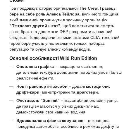
Гра продовжує історію оригінальної
The Crew
. Гравець
бере на себе роль
Алекса Тейлора
, вуличного гонщика,
який змушений проникнути в злочинну організацію
"П'ятдесят другий штат"
, щоб помститися за смерть
свого брата та допомогти ФБР розгромити злочинний
синдикат. Подорожуючи різними штатами США, головний
герой бере участь у нелегальних гонках, набирає
репутацію та будує власну команду водіїв.
Основні особливості Wild Run Edition
Оновлена графіка
– покращене освітлення,
детальніша текстура доріг, зміни погодних умов і більш
реалістичні ефекти.
Нові транспортні засоби
– додані
мотоцикли,
дріфт-кари, монстр-траки та драгстери
.
Фестиваль "Summit"
– масштабний онлайн-турнір,
де гравці змагаються у різних дисциплінах,
демонструючи свої навички водіння.
Вдосконалена фізика керування
– покращена
поведінка автомобілів, особливо в режимах дріфту та