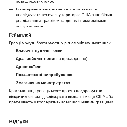
позашляхових гонок.
Розширений відкритий світ
– можливість
досліджувати величезну територію США з ще більш
реалістичним трафіком та динамічними змінами
погодних умов.
Геймплей
Гравці можуть брати участь у різноманітних змаганнях:
Класичні вуличні гонки
Драг-рейсинг
(гонки на прискорення)
Дріфт-заїзди
Позашляхові випробування
Змагання на монстр-траках
Крім змагань, гравець може просто подорожувати
відкритим світом, досліджувати визначні місця США або
брати участь у кооперативних місіях з іншими гравцями.
Відгуки