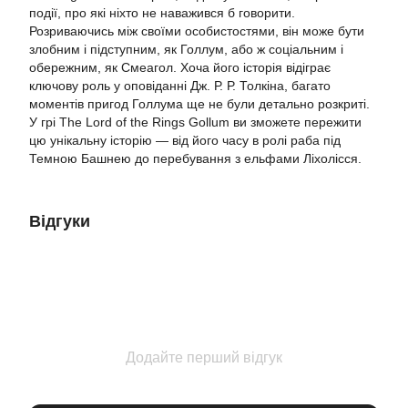
події, про які ніхто не наважився б говорити.
Розриваючись між своїми особистостями, він може бути
злобним і підступним, як Голлум, або ж соціальним і
обережним, як Смеагол. Хоча його історія відіграє
ключову роль у оповіданні Дж. Р. Р. Толкіна, багато
моментів пригод Голлума ще не були детально розкриті.
У грі The Lord of the Rings Gollum ви зможете пережити
цю унікальну історію — від його часу в ролі раба під
Темною Башнею до перебування з ельфами Ліхолісся.
Відгуки
Додайте перший відгук