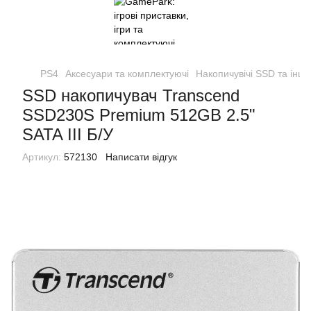
PS4
Аксесуари та комплектуючі
Накопичувічі SSD та інше
SSD накопичувач Transcend
SSD230S Premium 512GB 2.5"
SATA III Б/У
Артикул:
572130
Написати відгук