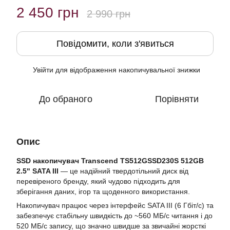
2 450 грн
2 990 грн
Повідомити, коли з'явиться
Увійти
для відображення накопичувальної знижки
%
До обраного
Порівняти
Опис
SSD накопичувач Transcend TS512GSSD230S 512GB
2.5" SATA III
— це надійний твердотільний диск від
перевіреного бренду, який чудово підходить для
зберігання даних, ігор та щоденного використання.
Накопичувач працює через інтерфейс SATA III (6 Гбіт/с) та
забезпечує стабільну швидкість до ~560 МБ/с читання і до
520 МБ/с запису, що значно швидше за звичайні жорсткі