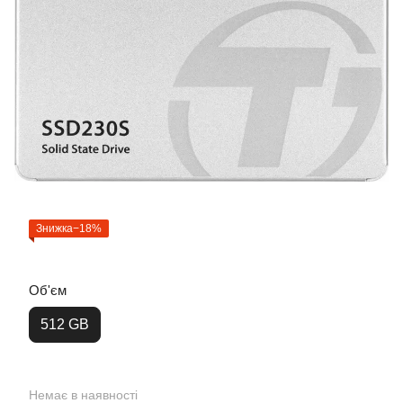
Знижка−18%
Об'єм
512 GB
Немає в наявності