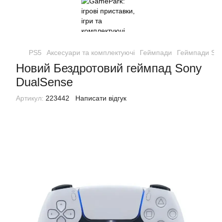
PS5
Аксесуари та комплектуючі
Геймпади
Геймпади So
Новий Бездротовий геймпад Sony
DualSense
Артикул:
223442
Написати відгук