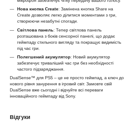
мікрофон забезпечує чітку передачу вашого голосу.
Нова кнопка Create
: Замінена кнопка Share на
Create дозволяє легко ділитися моментами з гри,
створюючи незабутні спогади.
Світлова панель
: Тепер світлова панель
розташована з боків сенсорної панелі, що додає
геймпаду стильного вигляду та покращує видимість
під час гри.
Полегшений акумулятор
: Новий акумулятор
забезпечує триваліший час гри без необхідності
частого підзаряджання.
DualSense™ для PS5 – це не просто геймпад, а ключ до
нового рівня занурення в ігровий світ. Замовте свій
DualSense вже сьогодні і відчуйте всі переваги
інноваційного геймпаду від Sony.
Відгуки