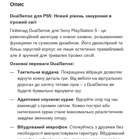
Опис
DualSense для PS5: Новий рівень занурення в
ігровий світ
Геймпад DualSense для Sony PlayStation 5 - це
революційний аксесуар з новою назвою, розширеними
функціями та сучасним дизайном. Його двоколірний та
більш округлий корпус не лише естетично привабливий,
але й зручний для тривалих ігрових сесій.
Основні переваги DualSense:
Тактильна віддача
: Покращена вібрація дозволяє
відчути кожну деталь гри. Від вибоїн на віртуальних
дорогах до натягу тятиви лука – з DualSense ви
будете буквально відчувати гру.
Адаптивні спускові курки
: Відчуйте опір під час
взаємодії з ігровим світом. Кожен постріл або
натискання курка стане максимально реалістичним
завдяки змінному опору.
Вбудований мікрофон
: Спілкуйтесь з друзями без
необхідності використовувати гарнітуру. Вбудований