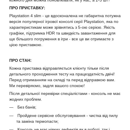
кожного дня можна поновлювати, як у нас, а 2-3 шт?
ПРО ПРИСТАВКУ:
Playstation 4 slim - це вдосконалена не габаритна потужна
версія популярної ігрової консолі серії Playstation, яка по
характеристикам може зрівнятись з 5-ою серією. Якість
графіки, підтримка HDR та швидкість завантаження для
ще більшого погруження в ігри - все це ви отримаєте з
цією приставкою.
ПРО СТАН:
Кожна приставка відправляється клієнту тільки після
детального проходження тесту на працездатність двічі!
Перед отриманням на складі та перед відправкою вам.
Ми перевіряємо, задля вашого спокою!
Після детальної перевірки спеціалістами - консоль не має
жодних проблем.
Без банів;
Пройдене сервісне обслуговування - чистка від пилу
та заміна термопасти;
Консоль не має ніяких дефектів як в роботі, так і