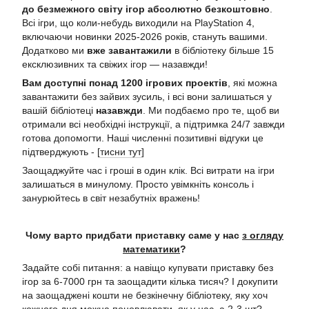
до безмежного світу ігор абсолютно безкоштовно
.
Всі ігри, що коли-небудь виходили на PlayStation 4,
включаючи новинки 2025-2026 років, стануть вашими.
Додатково ми
вже завантажили
в бібліотеку більше 15
ексклюзивних та свіжих ігор — назавжди!
Вам доступні понад 1200 ігрових проектів
, які можна
завантажити без зайвих зусиль, і всі вони залишаться у
вашій бібліотеці
назавжди
. Ми подбаємо про те, щоб ви
отримали всі необхідні інструкції, а підтримка 24/7 завжди
готова допомогти. Наші численні позитивні відгуки це
підтверджують - [
тисни тут
]
Заощаджуйте час і гроші в один клік. Всі витрати на ігри
залишаться в минулому. Просто увімкніть консоль і
занурюйтесь в світ незабутніх вражень!
Чому варто придбати приставку саме у нас
з огляду
математики
?
Задайте собі питання: а навіщо купувати приставку без
ігор за 6-7000 грн та заощадити кілька тисяч? І докупити
на заощаджені кошти не безкінечну бібліотеку, яку хоч