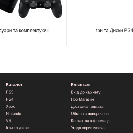
суари та комплектуючі
Ігри та Диски PS
Каталог
Клієнтам
PS5
Вхід до кабінету
PS4
Про Магазин
Xbox
Доставка і оплата
Nintendo
Обмін та повернення
VR
Контактна інформація
Ігри та диски
Угода користувача