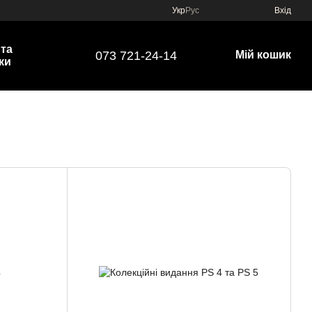
Укр
Рус
Вхід
 та
073 721-24-14
Мій кошик
ки