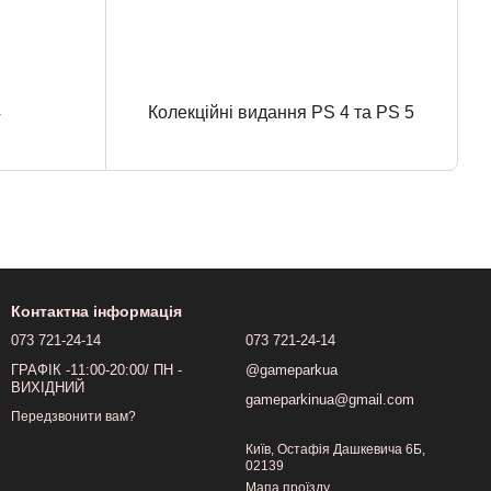
4
Колекційні видання PS 4 та PS 5
Контактна інформація
073 721-24-14
073 721-24-14
ГРАФІК -11:00-20:00/ ПН -
@gameparkua
ВИХІДНИЙ
gameparkinua@gmail.com
Передзвонити вам?
Київ, Остафія Дашкевича 6Б,
02139
Мапа проїзду