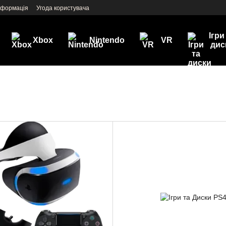
нформація
Угода користувача
Ігри
Xbox
Nintendo
VR
дис